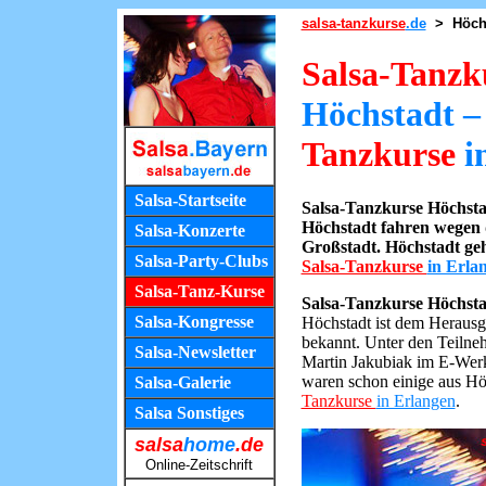
salsa-tanzkurse
.de
> Höchs
Salsa-Tanzk
Höchstadt –
Tanzkurse
i
Salsa-Startseite
Salsa-Tanzkurse Höchsta
Höchstadt fahren wegen 
Salsa-Konzerte
Großstadt. Höchstadt ge
Salsa-Party-Clubs
Salsa-Tanzkurse
in Erla
Salsa-Tanz-Kurse
Salsa-Tanzkurse Höchstad
Salsa-Kongresse
Höchstadt ist dem Herausge
bekannt. Unter den Teilne
Salsa-Newsletter
Martin Jakubiak im E-Wer
waren schon einige aus Hö
Salsa-Galerie
Tanzkurse
in Erlangen
.
Salsa Sonstiges
salsa
home
.de
Online-Zeitschrift